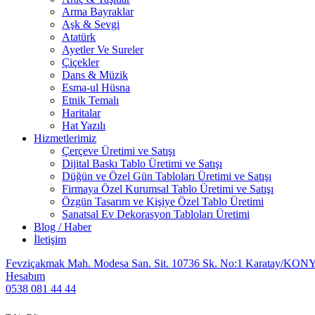
Arma Bayraklar
Aşk & Sevgi
Atatürk
Ayetler Ve Sureler
Çiçekler
Dans & Müzik
Esma-ul Hüsna
Etnik Temalı
Haritalar
Hat Yazılı
Hizmetlerimiz
Çerçeve Üretimi ve Satışı
Dijital Baskı Tablo Üretimi ve Satışı
Düğün ve Özel Gün Tabloları Üretimi ve Satışı
Firmaya Özel Kurumsal Tablo Üretimi ve Satışı
Özgün Tasarım ve Kişiye Özel Tablo Üretimi
Sanatsal Ev Dekorasyon Tabloları Üretimi
Blog / Haber
İletişim
Fevziçakmak Mah. Modesa San. Sit. 10736 Sk. No:1 Karatay/KON
Hesabım
0538 081 44 44