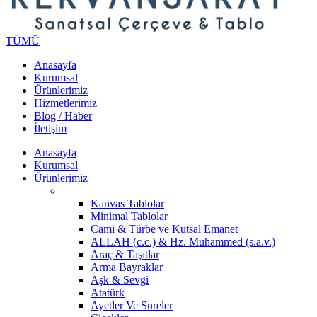
TÜMÜ
Anasayfa
Kurumsal
Ürünlerimiz
Hizmetlerimiz
Blog / Haber
İletişim
Anasayfa
Kurumsal
Ürünlerimiz
Kanvas Tablolar
Minimal Tablolar
Cami & Türbe ve Kutsal Emanet
ALLAH (c.c.) & Hz. Muhammed (s.a.v.)
Araç & Taşıtlar
Arma Bayraklar
Aşk & Sevgi
Atatürk
Ayetler Ve Sureler