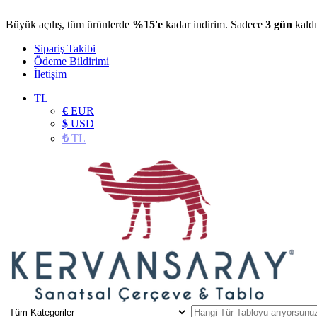
Büyük açılış, tüm ürünlerde
%15'e
kadar indirim. Sadece
3 gün
kaldı
Sipariş Takibi
Ödeme Bildirimi
İletişim
TL
€
EUR
$
USD
₺
TL