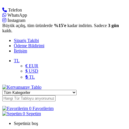
Telefon
WhatsApp
İnstagram
Büyük açılış, tüm ürünlerde
%15'e
kadar indirim. Sadece
3 gün
kaldı.
Sipariş Takibi
Ödeme Bildirimi
İletişim
TL
€
EUR
$
USD
₺
TL
0
Favorilerim
0
Sepetim
Sepetiniz boş