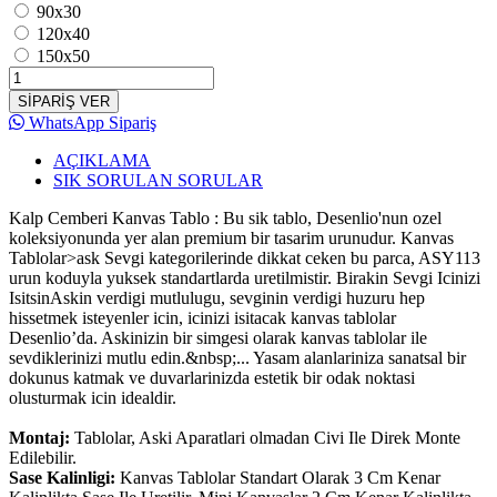
90x30
120x40
150x50
SİPARİŞ VER
WhatsApp Sipariş
AÇIKLAMA
SIK SORULAN SORULAR
Kalp Cemberi Kanvas Tablo : Bu sik tablo, Desenlio'nun ozel
koleksiyonunda yer alan premium bir tasarim urunudur. Kanvas
Tablolar>ask Sevgi kategorilerinde dikkat ceken bu parca, ASY113
urun koduyla yuksek standartlarda uretilmistir. Birakin Sevgi Icinizi
IsitsinAskin verdigi mutlulugu, sevginin verdigi huzuru hep
hissetmek isteyenler icin, icinizi isitacak kanvas tablolar
Desenlio’da. Askinizin bir simgesi olarak kanvas tablolar ile
sevdiklerinizi mutlu edin.&nbsp;... Yasam alanlariniza sanatsal bir
dokunus katmak ve duvarlarinizda estetik bir odak noktasi
olusturmak icin idealdir.
Montaj:
Tablolar, Aski Aparatlari olmadan Civi Ile Direk Monte
Edilebilir.
Sase Kalinligi:
Kanvas Tablolar Standart Olarak 3 Cm Kenar