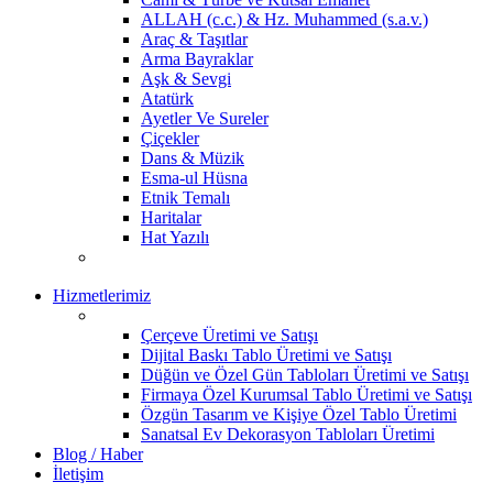
ALLAH (c.c.) & Hz. Muhammed (s.a.v.)
Araç & Taşıtlar
Arma Bayraklar
Aşk & Sevgi
Atatürk
Ayetler Ve Sureler
Çiçekler
Dans & Müzik
Esma-ul Hüsna
Etnik Temalı
Haritalar
Hat Yazılı
Hizmetlerimiz
Çerçeve Üretimi ve Satışı
Dijital Baskı Tablo Üretimi ve Satışı
Düğün ve Özel Gün Tabloları Üretimi ve Satışı
Firmaya Özel Kurumsal Tablo Üretimi ve Satışı
Özgün Tasarım ve Kişiye Özel Tablo Üretimi
Sanatsal Ev Dekorasyon Tabloları Üretimi
Blog / Haber
İletişim