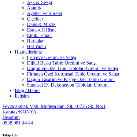
Aşk & Sevgi
Atatürk
Ayetler Ve Sureler
Çiçekler
Dans & Müzik
Esma-ul Hüsna
Etnik Temalı
Haritalar
Hat Yazılı
Hizmetlerimiz
Çerçeve Üretimi ve Satışı
Dijital Baskı Tablo Üretimi ve Satışı
Düğün ve Özel Gün Tabloları Üretimi ve Satışı
Firmaya Özel Kurumsal Tablo Üretimi ve Satışı
Özgün Tasarım ve Kişiye Özel Tablo Üretimi
Sanatsal Ev Dekorasyon Tabloları Üretimi
Blog / Haber
İletişim
Fevziçakmak Mah. Modesa San. Sit. 10736 Sk. No:1
Karatay/KONYA
Hesabım
0538 081 44 44
Takip Edin