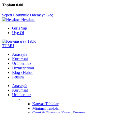
Toplam
0.00
Sepeti Görüntüle
Ödemeye Geç
Hesabım
Giriş Yap
Üye Ol
TÜMÜ
Anasayfa
Kurumsal
Ürünlerimiz
Hizmetlerimiz
Blog / Haber
İletişim
Anasayfa
Kurumsal
Ürünlerimiz
Kanvas Tablolar
Minimal Tablolar
Cami & Türbe ve Kutsal Emanet