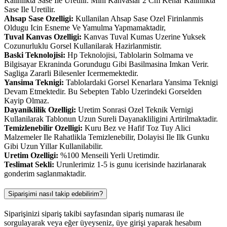
Kalinlikta Sase Ile Uretilir. Mini Kanvaslar 2 Cm Kenar Kalinlikta
Sase Ile Uretilir.
Ahsap Sase Ozelligi:
Kullanilan Ahsap Sase Ozel Firinlanmis
Oldugu Icin Esneme Ve Yamulma Yapmamaktadir,
Tuval Kanvas Ozelligi:
Kanvas Tuval Kumas Uzerine Yuksek
Cozunurluklu Gorsel Kullanilarak Hazirlanmistir.
Baski Teknolojisi:
Hp Teknolojisi, Tablolarin Solmama ve
Bilgisayar Ekraninda Gorundugu Gibi Basilmasina Imkan Verir.
Sagliga Zararli Bilesenler Icermemektedir.
Yansima Teknigi:
Tablolardaki Gorsel Kenarlara Yansima Teknigi
Devam Etmektedir. Bu Sebepten Tablo Uzerindeki Gorselden
Kayip Olmaz.
Dayaniklilik Ozelligi:
Uretim Sonrasi Ozel Teknik Vernigi
Kullanilarak Tablonun Uzun Sureli Dayanakliligini Artirilmaktadir.
Temizlenebilir Ozelligi:
Kuru Bez ve Hafif Toz Tuy Alici
Malzemeler Ile Rahatlikla Temizlenebilir, Dolayisi Ile Ilk Gunku
Gibi Uzun Yillar Kullanilabilir.
Uretim Ozelligi:
%100 Menseili Yerli Uretimdir.
Teslimat Sekli:
Urunlerimiz 1-5 is gunu icerisinde hazirlanarak
gonderim saglanmaktadir.
Siparişimi nasıl takip edebilirim?
Siparişinizi sipariş takibi sayfasından sipariş numarası ile
sorgulayarak veya eğer üyeyseniz, üye girişi yaparak hesabım