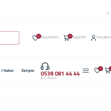
TL
0
0
Favorilerim
Sepetim
Hesabım
0
 / Haber
İletişim
0538 081 44 44
Bizi Arayın