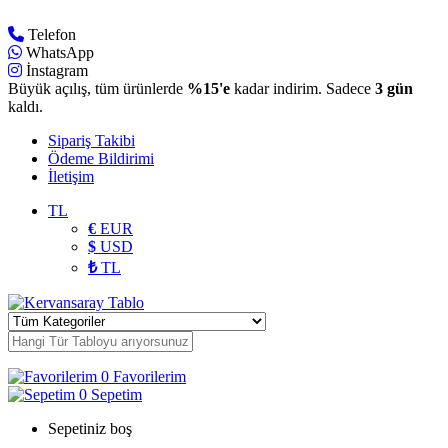
Telefon
WhatsApp
İnstagram
Büyük açılış, tüm ürünlerde
%15'e
kadar indirim. Sadece
3 gün
kaldı.
Sipariş Takibi
Ödeme Bildirimi
İletişim
TL
€
EUR
$
USD
₺
TL
0
Favorilerim
0
Sepetim
Sepetiniz boş