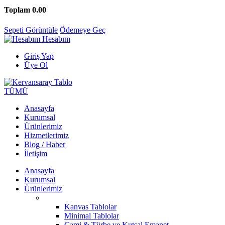
Toplam
0.00
Sepeti Görüntüle
Ödemeye Geç
Hesabım
Giriş Yap
Üye Ol
TÜMÜ
Anasayfa
Kurumsal
Ürünlerimiz
Hizmetlerimiz
Blog / Haber
İletişim
Anasayfa
Kurumsal
Ürünlerimiz
Kanvas Tablolar
Minimal Tablolar
Cami & Türbe ve Kutsal Emanet