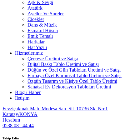
Aşk & Sevgi
Atatürk
Ayetler Ve Sureler
Çiçekler
Dans & Müzik
Esma-ul Hüsna
Etnik Temalı
Haritalar
Hat Yazılı
Hizmetlerimiz
Çerçeve Üretimi ve Satışı
Dijital Baskı Tablo Üretimi ve Satışı
Düğün ve Özel Gün Tabloları Üretimi ve Satışı
Firmaya Özel Kurumsal Tablo Üretimi ve Satışı
Özgün Tasarım ve Kişiye Özel Tablo Üretimi
Sanatsal Ev Dekorasyon Tabloları Üretimi
Blog / Haber
İletişim
Fevziçakmak Mah. Modesa San. Sit. 10736 Sk. No:1
Karatay/KONYA
Hesabım
0538 081 44 44
Takip Edin