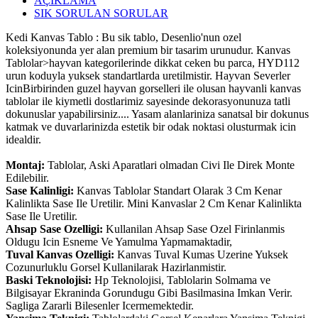
AÇIKLAMA
SIK SORULAN SORULAR
Kedi Kanvas Tablo : Bu sik tablo, Desenlio'nun ozel
koleksiyonunda yer alan premium bir tasarim urunudur. Kanvas
Tablolar>hayvan kategorilerinde dikkat ceken bu parca, HYD112
urun koduyla yuksek standartlarda uretilmistir. Hayvan Severler
IcinBirbirinden guzel hayvan gorselleri ile olusan hayvanli kanvas
tablolar ile kiymetli dostlarimiz sayesinde dekorasyonunuza tatli
dokunuslar yapabilirsiniz.... Yasam alanlariniza sanatsal bir dokunus
katmak ve duvarlarinizda estetik bir odak noktasi olusturmak icin
idealdir.
Montaj:
Tablolar, Aski Aparatlari olmadan Civi Ile Direk Monte
Edilebilir.
Sase Kalinligi:
Kanvas Tablolar Standart Olarak 3 Cm Kenar
Kalinlikta Sase Ile Uretilir. Mini Kanvaslar 2 Cm Kenar Kalinlikta
Sase Ile Uretilir.
Ahsap Sase Ozelligi:
Kullanilan Ahsap Sase Ozel Firinlanmis
Oldugu Icin Esneme Ve Yamulma Yapmamaktadir,
Tuval Kanvas Ozelligi:
Kanvas Tuval Kumas Uzerine Yuksek
Cozunurluklu Gorsel Kullanilarak Hazirlanmistir.
Baski Teknolojisi:
Hp Teknolojisi, Tablolarin Solmama ve
Bilgisayar Ekraninda Gorundugu Gibi Basilmasina Imkan Verir.
Sagliga Zararli Bilesenler Icermemektedir.