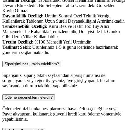
Yansima Teknigi:
Tablolardaki Gorsel Kenarlara Yansima Teknigi
Devam Etmektedir. Bu Sebepten Tablo Uzerindeki Gorselden
Kayip Olmaz.
Dayaniklilik Ozelligi:
Uretim Sonrasi Ozel Teknik Vernigi
Kullanilarak Tablonun Uzun Sureli Dayanakliligini Artirilmaktadir.
Temizlenebilir Ozelligi:
Kuru Bez ve Hafif Toz Tuy Alici
Malzemeler Ile Rahatlikla Temizlenebilir, Dolayisi Ile Ilk Gunku
Gibi Uzun Yillar Kullanilabilir.
Uretim Ozelligi:
%100 Menseili Yerli Uretimdir.
Teslimat Sekli:
Urunlerimiz 1-5 is gunu icerisinde hazirlanarak
gonderim saglanmaktadir.
Siparişimi nasıl takip edebilirim?
Siparişinizi sipariş takibi sayfasından sipariş numarası ile
sorgulayarak veya eğer üyeyseniz, üye girişi yaparak hesabım
sayfasından durum takibini yapabilirsiniz.
Ödeme seçenekleri nelerdir?
Ödemelerinizi banka hesaplarımıza havale/eft seçeneği ile veya
Paytr altyapısını kullanarak güvenli kredi kartı ödeme yöntemiyle
yapabilirsiniz.