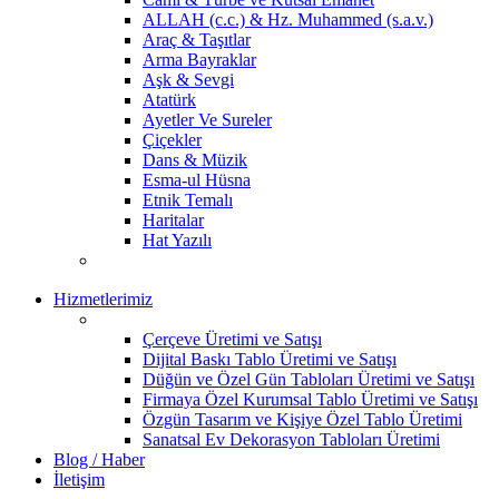
ALLAH (c.c.) & Hz. Muhammed (s.a.v.)
Araç & Taşıtlar
Arma Bayraklar
Aşk & Sevgi
Atatürk
Ayetler Ve Sureler
Çiçekler
Dans & Müzik
Esma-ul Hüsna
Etnik Temalı
Haritalar
Hat Yazılı
Hizmetlerimiz
Çerçeve Üretimi ve Satışı
Dijital Baskı Tablo Üretimi ve Satışı
Düğün ve Özel Gün Tabloları Üretimi ve Satışı
Firmaya Özel Kurumsal Tablo Üretimi ve Satışı
Özgün Tasarım ve Kişiye Özel Tablo Üretimi
Sanatsal Ev Dekorasyon Tabloları Üretimi
Blog / Haber
İletişim