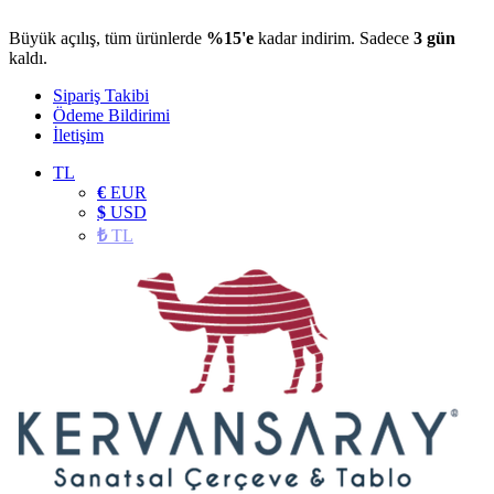
Büyük açılış, tüm ürünlerde
%15'e
kadar indirim. Sadece
3 gün
kaldı.
Sipariş Takibi
Ödeme Bildirimi
İletişim
TL
€
EUR
$
USD
₺
TL