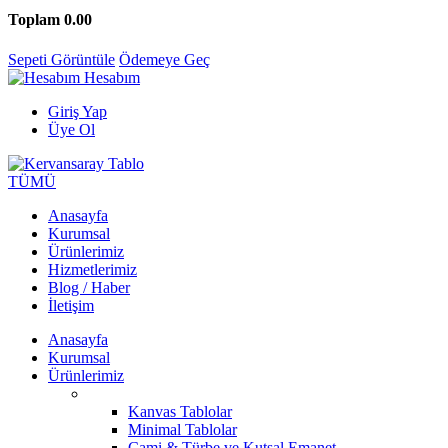
Toplam
0.00
Sepeti Görüntüle
Ödemeye Geç
Hesabım
Giriş Yap
Üye Ol
TÜMÜ
Anasayfa
Kurumsal
Ürünlerimiz
Hizmetlerimiz
Blog / Haber
İletişim
Anasayfa
Kurumsal
Ürünlerimiz
Kanvas Tablolar
Minimal Tablolar
Cami & Türbe ve Kutsal Emanet