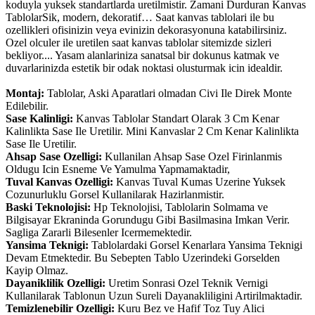
koduyla yuksek standartlarda uretilmistir. Zamani Durduran Kanvas
TablolarSik, modern, dekoratif… Saat kanvas tablolari ile bu
ozellikleri ofisinizin veya evinizin dekorasyonuna katabilirsiniz.
Ozel olculer ile uretilen saat kanvas tablolar sitemizde sizleri
bekliyor.... Yasam alanlariniza sanatsal bir dokunus katmak ve
duvarlarinizda estetik bir odak noktasi olusturmak icin idealdir.
Montaj:
Tablolar, Aski Aparatlari olmadan Civi Ile Direk Monte
Edilebilir.
Sase Kalinligi:
Kanvas Tablolar Standart Olarak 3 Cm Kenar
Kalinlikta Sase Ile Uretilir. Mini Kanvaslar 2 Cm Kenar Kalinlikta
Sase Ile Uretilir.
Ahsap Sase Ozelligi:
Kullanilan Ahsap Sase Ozel Firinlanmis
Oldugu Icin Esneme Ve Yamulma Yapmamaktadir,
Tuval Kanvas Ozelligi:
Kanvas Tuval Kumas Uzerine Yuksek
Cozunurluklu Gorsel Kullanilarak Hazirlanmistir.
Baski Teknolojisi:
Hp Teknolojisi, Tablolarin Solmama ve
Bilgisayar Ekraninda Gorundugu Gibi Basilmasina Imkan Verir.
Sagliga Zararli Bilesenler Icermemektedir.
Yansima Teknigi:
Tablolardaki Gorsel Kenarlara Yansima Teknigi
Devam Etmektedir. Bu Sebepten Tablo Uzerindeki Gorselden
Kayip Olmaz.
Dayaniklilik Ozelligi:
Uretim Sonrasi Ozel Teknik Vernigi
Kullanilarak Tablonun Uzun Sureli Dayanakliligini Artirilmaktadir.
Temizlenebilir Ozelligi:
Kuru Bez ve Hafif Toz Tuy Alici