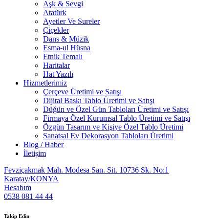
Aşk & Sevgi
Atatürk
Ayetler Ve Sureler
Çiçekler
Dans & Müzik
Esma-ul Hüsna
Etnik Temalı
Haritalar
Hat Yazılı
Hizmetlerimiz
Çerçeve Üretimi ve Satışı
Dijital Baskı Tablo Üretimi ve Satışı
Düğün ve Özel Gün Tabloları Üretimi ve Satışı
Firmaya Özel Kurumsal Tablo Üretimi ve Satışı
Özgün Tasarım ve Kişiye Özel Tablo Üretimi
Sanatsal Ev Dekorasyon Tabloları Üretimi
Blog / Haber
İletişim
Fevziçakmak Mah. Modesa San. Sit. 10736 Sk. No:1
Karatay/KONYA
Hesabım
0538 081 44 44
Takip Edin