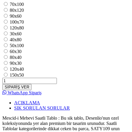
70x100
80x120
90x60
100x70
120x80
30x60
40x80
50x100
60x30
80x40
90x30
120x40
150x50
SİPARİŞ VER
WhatsApp Sipariş
AÇIKLAMA
SIK SORULAN SORULAR
Mescid-i Mebevi Saatli Tablo : Bu sik tablo, Desenlio'nun ozel
koleksiyonunda yer alan premium bir tasarim urunudur. Saatli
Tablolar kategorilerinde dikkat ceken bu parca, SATY109 urun