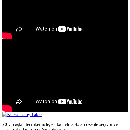
20 yılı aşkın tecrübemizle, en kaliteli tabloları özenle seçiyor ve
yaşam alanlarınıza değer katıyoruz.