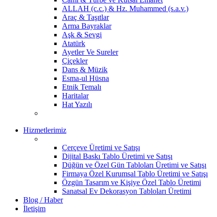
ALLAH (c.c.) & Hz. Muhammed (s.a.v.)
Araç & Taşıtlar
Arma Bayraklar
Aşk & Sevgi
Atatürk
Ayetler Ve Sureler
Çiçekler
Dans & Müzik
Esma-ul Hüsna
Etnik Temalı
Haritalar
Hat Yazılı
Hizmetlerimiz
Çerçeve Üretimi ve Satışı
Dijital Baskı Tablo Üretimi ve Satışı
Düğün ve Özel Gün Tabloları Üretimi ve Satışı
Firmaya Özel Kurumsal Tablo Üretimi ve Satışı
Özgün Tasarım ve Kişiye Özel Tablo Üretimi
Sanatsal Ev Dekorasyon Tabloları Üretimi
Blog / Haber
İletişim