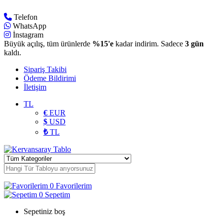
Telefon
WhatsApp
İnstagram
Büyük açılış, tüm ürünlerde
%15'e
kadar indirim. Sadece
3 gün
kaldı.
Sipariş Takibi
Ödeme Bildirimi
İletişim
TL
€
EUR
$
USD
₺
TL
0
Favorilerim
0
Sepetim
Sepetiniz boş