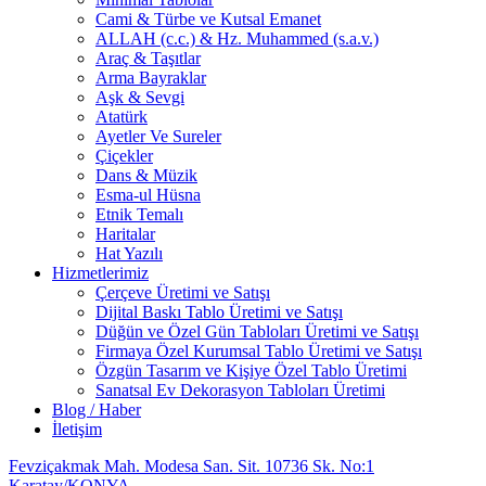
Cami & Türbe ve Kutsal Emanet
ALLAH (c.c.) & Hz. Muhammed (s.a.v.)
Araç & Taşıtlar
Arma Bayraklar
Aşk & Sevgi
Atatürk
Ayetler Ve Sureler
Çiçekler
Dans & Müzik
Esma-ul Hüsna
Etnik Temalı
Haritalar
Hat Yazılı
Hizmetlerimiz
Çerçeve Üretimi ve Satışı
Dijital Baskı Tablo Üretimi ve Satışı
Düğün ve Özel Gün Tabloları Üretimi ve Satışı
Firmaya Özel Kurumsal Tablo Üretimi ve Satışı
Özgün Tasarım ve Kişiye Özel Tablo Üretimi
Sanatsal Ev Dekorasyon Tabloları Üretimi
Blog / Haber
İletişim
Fevziçakmak Mah. Modesa San. Sit. 10736 Sk. No:1
Karatay/KONYA