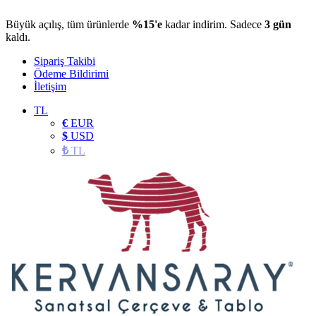
Büyük açılış, tüm ürünlerde
%15'e
kadar indirim. Sadece
3 gün
kaldı.
Sipariş Takibi
Ödeme Bildirimi
İletişim
TL
€
EUR
$
USD
₺
TL