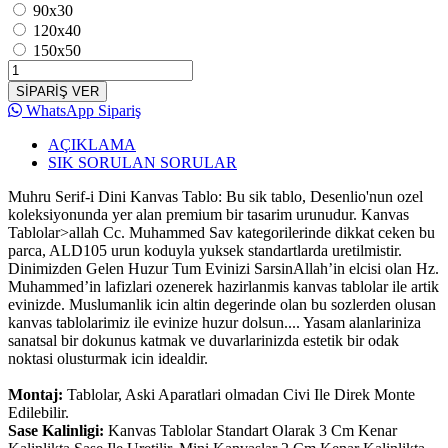
90x30
120x40
150x50
SİPARİŞ VER
WhatsApp Sipariş
AÇIKLAMA
SIK SORULAN SORULAR
Muhru Serif-i Dini Kanvas Tablo: Bu sik tablo, Desenlio'nun ozel
koleksiyonunda yer alan premium bir tasarim urunudur. Kanvas
Tablolar>allah Cc. Muhammed Sav kategorilerinde dikkat ceken bu
parca, ALD105 urun koduyla yuksek standartlarda uretilmistir.
Dinimizden Gelen Huzur Tum Evinizi SarsinAllah’in elcisi olan Hz.
Muhammed’in lafizlari ozenerek hazirlanmis kanvas tablolar ile artik
evinizde. Muslumanlik icin altin degerinde olan bu sozlerden olusan
kanvas tablolarimiz ile evinize huzur dolsun.... Yasam alanlariniza
sanatsal bir dokunus katmak ve duvarlarinizda estetik bir odak
noktasi olusturmak icin idealdir.
Montaj:
Tablolar, Aski Aparatlari olmadan Civi Ile Direk Monte
Edilebilir.
Sase Kalinligi:
Kanvas Tablolar Standart Olarak 3 Cm Kenar