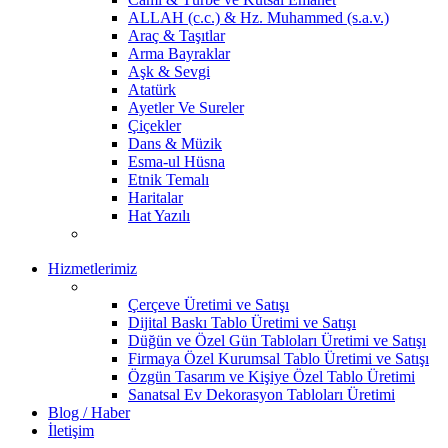
ALLAH (c.c.) & Hz. Muhammed (s.a.v.)
Araç & Taşıtlar
Arma Bayraklar
Aşk & Sevgi
Atatürk
Ayetler Ve Sureler
Çiçekler
Dans & Müzik
Esma-ul Hüsna
Etnik Temalı
Haritalar
Hat Yazılı
Hizmetlerimiz
Çerçeve Üretimi ve Satışı
Dijital Baskı Tablo Üretimi ve Satışı
Düğün ve Özel Gün Tabloları Üretimi ve Satışı
Firmaya Özel Kurumsal Tablo Üretimi ve Satışı
Özgün Tasarım ve Kişiye Özel Tablo Üretimi
Sanatsal Ev Dekorasyon Tabloları Üretimi
Blog / Haber
İletişim