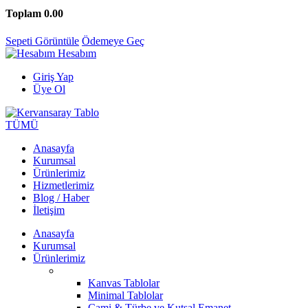
Toplam
0.00
Sepeti Görüntüle
Ödemeye Geç
Hesabım
Giriş Yap
Üye Ol
TÜMÜ
Anasayfa
Kurumsal
Ürünlerimiz
Hizmetlerimiz
Blog / Haber
İletişim
Anasayfa
Kurumsal
Ürünlerimiz
Kanvas Tablolar
Minimal Tablolar
Cami & Türbe ve Kutsal Emanet