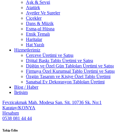
Aşk & Sevgi
Atatürk
Ayetler Ve Sureler
Çiçekler
Dans & Müzik
Esma-ul Hüsna
Etnik Temalı
Haritalar
Hat Yazılı
Hizmetlerimiz
Çerçeve Üretimi ve Satışı
Dijital Baskı Tablo Üretimi ve Satışı
Düğün ve Özel Gün Tabloları Üretimi ve Satışı
Firmaya Özel Kurumsal Tablo Üretimi ve Satışı
Özgün Tasarım ve Kişiye Özel Tablo Üretimi
Sanatsal Ev Dekorasyon Tabloları Üretimi
Blog / Haber
İletişim
Fevziçakmak Mah. Modesa San. Sit. 10736 Sk. No:1
Karatay/KONYA
Hesabım
0538 081 44 44
Takip Edin