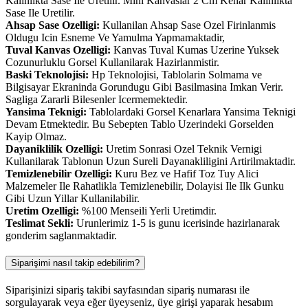
Kalinlikta Sase Ile Uretilir. Mini Kanvaslar 2 Cm Kenar Kalinlikta
Sase Ile Uretilir.
Ahsap Sase Ozelligi:
Kullanilan Ahsap Sase Ozel Firinlanmis
Oldugu Icin Esneme Ve Yamulma Yapmamaktadir,
Tuval Kanvas Ozelligi:
Kanvas Tuval Kumas Uzerine Yuksek
Cozunurluklu Gorsel Kullanilarak Hazirlanmistir.
Baski Teknolojisi:
Hp Teknolojisi, Tablolarin Solmama ve
Bilgisayar Ekraninda Gorundugu Gibi Basilmasina Imkan Verir.
Sagliga Zararli Bilesenler Icermemektedir.
Yansima Teknigi:
Tablolardaki Gorsel Kenarlara Yansima Teknigi
Devam Etmektedir. Bu Sebepten Tablo Uzerindeki Gorselden
Kayip Olmaz.
Dayaniklilik Ozelligi:
Uretim Sonrasi Ozel Teknik Vernigi
Kullanilarak Tablonun Uzun Sureli Dayanakliligini Artirilmaktadir.
Temizlenebilir Ozelligi:
Kuru Bez ve Hafif Toz Tuy Alici
Malzemeler Ile Rahatlikla Temizlenebilir, Dolayisi Ile Ilk Gunku
Gibi Uzun Yillar Kullanilabilir.
Uretim Ozelligi:
%100 Menseili Yerli Uretimdir.
Teslimat Sekli:
Urunlerimiz 1-5 is gunu icerisinde hazirlanarak
gonderim saglanmaktadir.
Siparişimi nasıl takip edebilirim?
Siparişinizi sipariş takibi sayfasından sipariş numarası ile
sorgulayarak veya eğer üyeyseniz, üye girişi yaparak hesabım