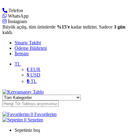
Telefon
WhatsApp
İnstagram
Büyük açılış, tüm ürünlerde
%15'e
kadar indirim. Sadece
3 gün
kaldı.
Sipariş Takibi
Ödeme Bildirimi
İletişim
TL
€
EUR
$
USD
₺
TL
0
Favorilerim
0
Sepetim
Sepetiniz boş