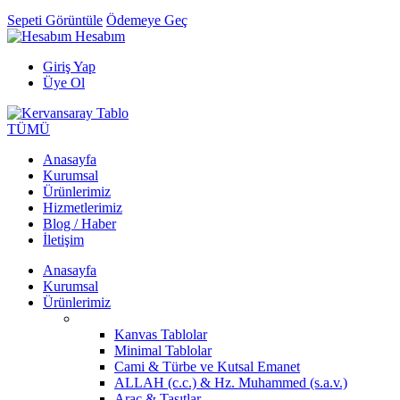
Sepeti Görüntüle
Ödemeye Geç
Hesabım
Giriş Yap
Üye Ol
TÜMÜ
Anasayfa
Kurumsal
Ürünlerimiz
Hizmetlerimiz
Blog / Haber
İletişim
Anasayfa
Kurumsal
Ürünlerimiz
Kanvas Tablolar
Minimal Tablolar
Cami & Türbe ve Kutsal Emanet
ALLAH (c.c.) & Hz. Muhammed (s.a.v.)
Araç & Taşıtlar