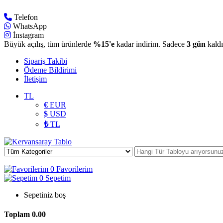
Telefon
WhatsApp
İnstagram
Büyük açılış, tüm ürünlerde
%15'e
kadar indirim. Sadece
3 gün
kaldı
Sipariş Takibi
Ödeme Bildirimi
İletişim
TL
€
EUR
$
USD
₺
TL
0
Favorilerim
0
Sepetim
Sepetiniz boş
Toplam
0.00