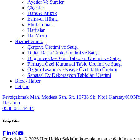
Ayetler Ve Sureler
Çiçekler
Dans & Müzik
Esma-ul Hüsna
Etnik Temalı
Haritalar
Hat Yazılı
Hizmetlerimiz
Çerçeve Üretimi ve Satışı
Dijital Baskı Tablo Üretimi ve Satışı
Düğün ve Özel Gün Tabloları Üretimi ve Satışı
Firmaya Özel Kurumsal Tablo Üretimi ve Satışı
Özgün Tasarım ve Kişiye Özel Tablo Üretimi
Sanatsal Ev Dekorasyon Tabloları Üretimi
Blog / Haber
İletişim
Fevziçakmak Mah. Modesa San. Sit. 10736 Sk. No:1 Karatay/KON
Hesabım
0538 081 44 44
Takip Edin
Copyright © 2026 Her Hakkı Saklıdır. kopyalanması, çoğaltılması ve dağ