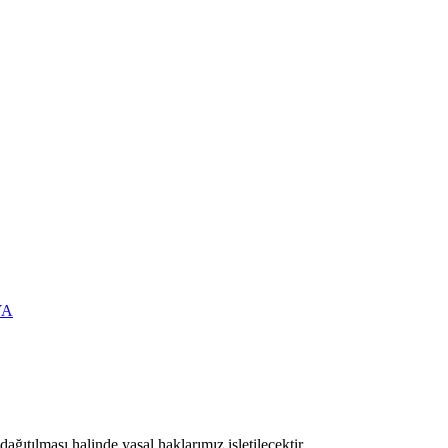
YA
ıtılması halinde yasal haklarımız işletilecektir.