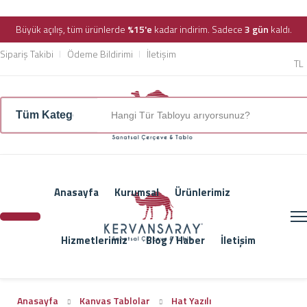
Büyük açılış, tüm ürünlerde
%15'e
kadar indirim. Sadece
3 gün
kaldı.
Sipariş Takibi
Ödeme Bildirimi
İletişim
TL
Anasayfa
Kurumsal
Ürünlerimiz
Hizmetlerimiz
Blog / Haber
İletişim
Anasayfa
Kanvas Tablolar
Hat Yazılı