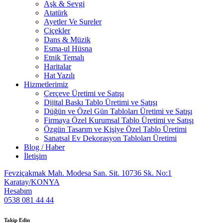
Aşk & Sevgi
Atatürk
Ayetler Ve Sureler
Çiçekler
Dans & Müzik
Esma-ul Hüsna
Etnik Temalı
Haritalar
Hat Yazılı
Hizmetlerimiz
Çerçeve Üretimi ve Satışı
Dijital Baskı Tablo Üretimi ve Satışı
Düğün ve Özel Gün Tabloları Üretimi ve Satışı
Firmaya Özel Kurumsal Tablo Üretimi ve Satışı
Özgün Tasarım ve Kişiye Özel Tablo Üretimi
Sanatsal Ev Dekorasyon Tabloları Üretimi
Blog / Haber
İletişim
Fevziçakmak Mah. Modesa San. Sit. 10736 Sk. No:1
Karatay/KONYA
Hesabım
0538 081 44 44
Takip Edin