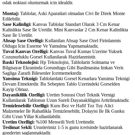
odak noktasi olusturmak icin idealdir.
Montaj:
Tablolar, Aski Aparatlari olmadan Civi Ile Direk Monte
Edilebilir.
Sase Kalinligi:
Kanvas Tablolar Standart Olarak 3 Cm Kenar
Kalinlikta Sase Ile Uretilir. Mini Kanvaslar 2 Cm Kenar Kalinlikta
Sase Ile Uretilir.
Ahsap Sase Ozelligi:
Kullanilan Ahsap Sase Ozel Firinlanmis
Oldugu Icin Esneme Ve Yamulma Yapmamaktadir,
Tuval Kanvas Ozelligi:
Kanvas Tuval Kumas Uzerine Yuksek
Cozunurluklu Gorsel Kullanilarak Hazirlanmistir.
Baski Teknolojisi:
Hp Teknolojisi, Tablolarin Solmama ve
Bilgisayar Ekraninda Gorundugu Gibi Basilmasina Imkan Verir.
Sagliga Zararli Bilesenler Icermemektedir.
Yansima Teknigi:
Tablolardaki Gorsel Kenarlara Yansima Teknigi
Devam Etmektedir. Bu Sebepten Tablo Uzerindeki Gorselden
Kayip Olmaz.
Dayaniklilik Ozelligi:
Uretim Sonrasi Ozel Teknik Vernigi
Kullanilarak Tablonun Uzun Sureli Dayanakliligini Artirilmaktadir.
Temizlenebilir Ozelligi:
Kuru Bez ve Hafif Toz Tuy Alici
Malzemeler Ile Rahatlikla Temizlenebilir, Dolayisi Ile Ilk Gunku
Gibi Uzun Yillar Kullanilabilir.
Uretim Ozelligi:
%100 Menseili Yerli Uretimdir.
Teslimat Sekli:
Urunlerimiz 1-5 is gunu icerisinde hazirlanarak
gonderim saglanmaktadir.