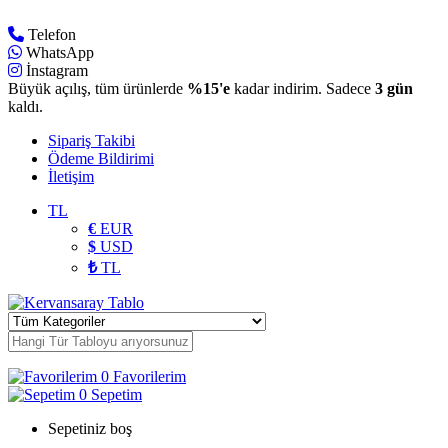
Telefon
WhatsApp
İnstagram
Büyük açılış, tüm ürünlerde
%15'e
kadar indirim. Sadece
3 gün
kaldı.
Sipariş Takibi
Ödeme Bildirimi
İletişim
TL
€
EUR
$
USD
₺
TL
0
Favorilerim
0
Sepetim
Sepetiniz boş