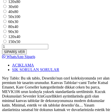
120x80
30x60
40x80
50x100
60x30
80x40
90x30
120x40
150x50
SİPARİŞ VER
WhatsApp Sipariş
AÇIKLAMA
SIK SORULAN SORULAR
Ney Tablo: Bu sik tablo, Desenlio'nun ozel koleksiyonunda yer alan
premium bir tasarim urunudur. Kanvas Tablolar>cami Turbe Kutsal
Emanet, Kare Gorseller kategorilerinde dikkat ceken bu parca,
MEVK106 urun koduyla yuksek standartlarda uretilmistir. Kucuk
Dokunuslari Sevenler IcinGuzellikleri ayrintilarinda gizli olan
minimal kanvas tablolar ile dekorasyonunuza modern dokunuslar
katin. Minimal, estetik ve sik tablolar desenlio’da.... Yasam
alanlariniza sanatsal bir dokunus katmak ve duvarlarinizda estetik bir