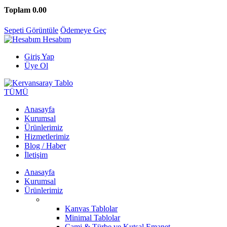
Toplam
0.00
Sepeti Görüntüle
Ödemeye Geç
Hesabım
Giriş Yap
Üye Ol
TÜMÜ
Anasayfa
Kurumsal
Ürünlerimiz
Hizmetlerimiz
Blog / Haber
İletişim
Anasayfa
Kurumsal
Ürünlerimiz
Kanvas Tablolar
Minimal Tablolar
Cami & Türbe ve Kutsal Emanet