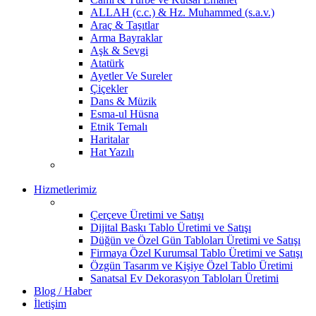
ALLAH (c.c.) & Hz. Muhammed (s.a.v.)
Araç & Taşıtlar
Arma Bayraklar
Aşk & Sevgi
Atatürk
Ayetler Ve Sureler
Çiçekler
Dans & Müzik
Esma-ul Hüsna
Etnik Temalı
Haritalar
Hat Yazılı
Hizmetlerimiz
Çerçeve Üretimi ve Satışı
Dijital Baskı Tablo Üretimi ve Satışı
Düğün ve Özel Gün Tabloları Üretimi ve Satışı
Firmaya Özel Kurumsal Tablo Üretimi ve Satışı
Özgün Tasarım ve Kişiye Özel Tablo Üretimi
Sanatsal Ev Dekorasyon Tabloları Üretimi
Blog / Haber
İletişim