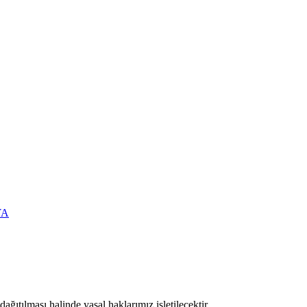
YA
ıtılması halinde yasal haklarımız işletilecektir.