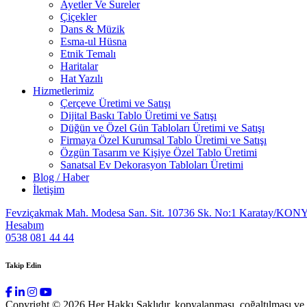
Ayetler Ve Sureler
Çiçekler
Dans & Müzik
Esma-ul Hüsna
Etnik Temalı
Haritalar
Hat Yazılı
Hizmetlerimiz
Çerçeve Üretimi ve Satışı
Dijital Baskı Tablo Üretimi ve Satışı
Düğün ve Özel Gün Tabloları Üretimi ve Satışı
Firmaya Özel Kurumsal Tablo Üretimi ve Satışı
Özgün Tasarım ve Kişiye Özel Tablo Üretimi
Sanatsal Ev Dekorasyon Tabloları Üretimi
Blog / Haber
İletişim
Fevziçakmak Mah. Modesa San. Sit. 10736 Sk. No:1 Karatay/KON
Hesabım
0538 081 44 44
Takip Edin
Copyright © 2026 Her Hakkı Saklıdır. kopyalanması, çoğaltılması ve dağ