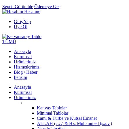
Sepeti Görüntüle
Ödemeye Geç
Hesabım
Giriş Yap
Üye Ol
TÜMÜ
Anasayfa
Kurumsal
Ürünlerimiz
Hizmetlerimiz
Blog / Haber
İletişim
Anasayfa
Kurumsal
Ürünlerimiz
Kanvas Tablolar
Minimal Tablolar
Cami & Türbe ve Kutsal Emanet
ALLAH (c.c.) & Hz. Muhammed (s.a.v.)
Araç & Taşıtlar