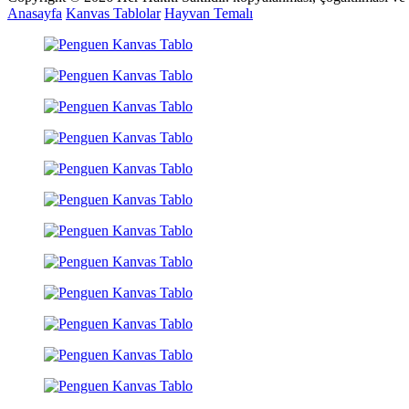
Anasayfa
Kanvas Tablolar
Hayvan Temalı