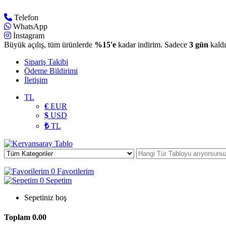
Telefon
WhatsApp
İnstagram
Büyük açılış, tüm ürünlerde
%15'e
kadar indirim. Sadece
3 gün
kaldı
Sipariş Takibi
Ödeme Bildirimi
İletişim
TL
€
EUR
$
USD
₺
TL
0
Favorilerim
0
Sepetim
Sepetiniz boş
Toplam
0.00