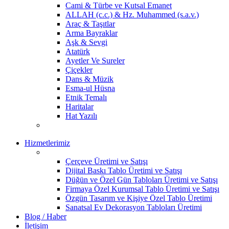
Cami & Türbe ve Kutsal Emanet
ALLAH (c.c.) & Hz. Muhammed (s.a.v.)
Araç & Taşıtlar
Arma Bayraklar
Aşk & Sevgi
Atatürk
Ayetler Ve Sureler
Çiçekler
Dans & Müzik
Esma-ul Hüsna
Etnik Temalı
Haritalar
Hat Yazılı
Hizmetlerimiz
Çerçeve Üretimi ve Satışı
Dijital Baskı Tablo Üretimi ve Satışı
Düğün ve Özel Gün Tabloları Üretimi ve Satışı
Firmaya Özel Kurumsal Tablo Üretimi ve Satışı
Özgün Tasarım ve Kişiye Özel Tablo Üretimi
Sanatsal Ev Dekorasyon Tabloları Üretimi
Blog / Haber
İletişim