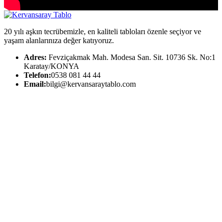
20 yılı aşkın tecrübemizle, en kaliteli tabloları özenle seçiyor ve
yaşam alanlarınıza değer katıyoruz.
Adres:
Fevziçakmak Mah. Modesa San. Sit. 10736 Sk. No:1
Karatay/KONYA
Telefon:
0538 081 44 44
Email:
bilgi@kervansaraytablo.com
Kurumsal
Hakkımızda
KVKK Bilgilendirmesi
İade Koşulları
Gizlilik Politikası
Satış Sözleşmesi
Ödeme
Bize Ulaşın
Popüler Kategoriler
Atatürk