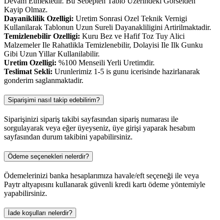
Devam Etmektedir. Bu Sebepten Tablo Uzerindeki Gorselden
Kayip Olmaz.
Dayaniklilik Ozelligi:
Uretim Sonrasi Ozel Teknik Vernigi
Kullanilarak Tablonun Uzun Sureli Dayanakliligini Artirilmaktadir.
Temizlenebilir Ozelligi:
Kuru Bez ve Hafif Toz Tuy Alici
Malzemeler Ile Rahatlikla Temizlenebilir, Dolayisi Ile Ilk Gunku
Gibi Uzun Yillar Kullanilabilir.
Uretim Ozelligi:
%100 Menseili Yerli Uretimdir.
Teslimat Sekli:
Urunlerimiz 1-5 is gunu icerisinde hazirlanarak
gonderim saglanmaktadir.
Siparişimi nasıl takip edebilirim?
Siparişinizi sipariş takibi sayfasından sipariş numarası ile
sorgulayarak veya eğer üyeyseniz, üye girişi yaparak hesabım
sayfasından durum takibini yapabilirsiniz.
Ödeme seçenekleri nelerdir?
Ödemelerinizi banka hesaplarımıza havale/eft seçeneği ile veya
Paytr altyapısını kullanarak güvenli kredi kartı ödeme yöntemiyle
yapabilirsiniz.
İade koşulları nelerdir?