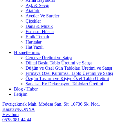
Arma Bayraklar
Aşk & Sevgi
Atatürk
Ayetler Ve Sureler
Çiçekler
Dans & Müzik
Esma-ul Hüsna
Etnik Temalı
Haritalar
Hat Yazılı
Hizmetlerimiz
Çerçeve Üretimi ve Satışı
Dijital Baskı Tablo Üretimi ve Satışı
Düğün ve Özel Gün Tabloları Üretimi ve Satışı
Firmaya Özel Kurumsal Tablo Üretimi ve Satışı
Özgün Tasarım ve Kişiye Özel Tablo Üretimi
Sanatsal Ev Dekorasyon Tabloları Üretimi
Blog / Haber
İletişim
Fevziçakmak Mah. Modesa San. Sit. 10736 Sk. No:1
Karatay/KONYA
Hesabım
0538 081 44 44