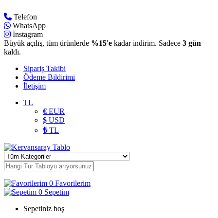
Telefon
WhatsApp
İnstagram
Büyük açılış, tüm ürünlerde
%15'e
kadar indirim. Sadece
3 gün
kaldı.
Sipariş Takibi
Ödeme Bildirimi
İletişim
TL
€
EUR
$
USD
₺
TL
0
Favorilerim
0
Sepetim
Sepetiniz boş