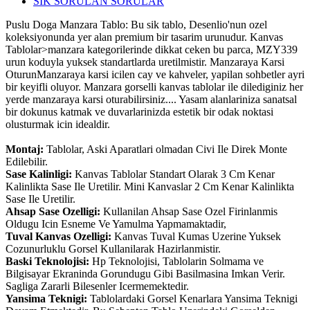
SIK SORULAN SORULAR
Puslu Doga Manzara Tablo: Bu sik tablo, Desenlio'nun ozel
koleksiyonunda yer alan premium bir tasarim urunudur. Kanvas
Tablolar>manzara kategorilerinde dikkat ceken bu parca, MZY339
urun koduyla yuksek standartlarda uretilmistir. Manzaraya Karsi
OturunManzaraya karsi icilen cay ve kahveler, yapilan sohbetler ayri
bir keyifli oluyor. Manzara gorselli kanvas tablolar ile dilediginiz her
yerde manzaraya karsi oturabilirsiniz.... Yasam alanlariniza sanatsal
bir dokunus katmak ve duvarlarinizda estetik bir odak noktasi
olusturmak icin idealdir.
Montaj:
Tablolar, Aski Aparatlari olmadan Civi Ile Direk Monte
Edilebilir.
Sase Kalinligi:
Kanvas Tablolar Standart Olarak 3 Cm Kenar
Kalinlikta Sase Ile Uretilir. Mini Kanvaslar 2 Cm Kenar Kalinlikta
Sase Ile Uretilir.
Ahsap Sase Ozelligi:
Kullanilan Ahsap Sase Ozel Firinlanmis
Oldugu Icin Esneme Ve Yamulma Yapmamaktadir,
Tuval Kanvas Ozelligi:
Kanvas Tuval Kumas Uzerine Yuksek
Cozunurluklu Gorsel Kullanilarak Hazirlanmistir.
Baski Teknolojisi:
Hp Teknolojisi, Tablolarin Solmama ve
Bilgisayar Ekraninda Gorundugu Gibi Basilmasina Imkan Verir.
Sagliga Zararli Bilesenler Icermemektedir.
Yansima Teknigi:
Tablolardaki Gorsel Kenarlara Yansima Teknigi