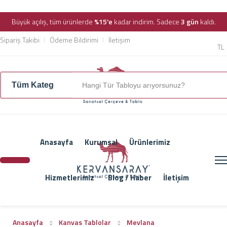
Büyük açılış, tüm ürünlerde
%15'e
kadar indirim. Sadece
3 gün
kaldı.
Sipariş Takibi
Ödeme Bildirimi
İletişim
TL
Anasayfa
Kurumsal
Ürünlerimiz
Hizmetlerimiz
Blog / Haber
İletişim
Anasayfa
Kanvas Tablolar
Mevlana