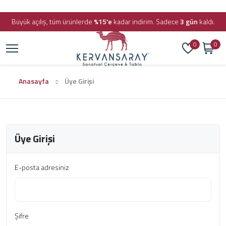
Büyük açılış, tüm ürünlerde
%15'e
kadar indirim. Sadece
3 gün
kaldı.
0
0
Anasayfa
Üye Girişi
Üye Girişi
E-posta adresiniz
Şifre