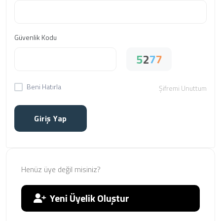
Güvenlik Kodu
5
2
7
7
Beni Hatırla
Şifremi Unuttum
Giriş Yap
Henüz üye değil misiniz?
Yeni Üyelik Oluştur