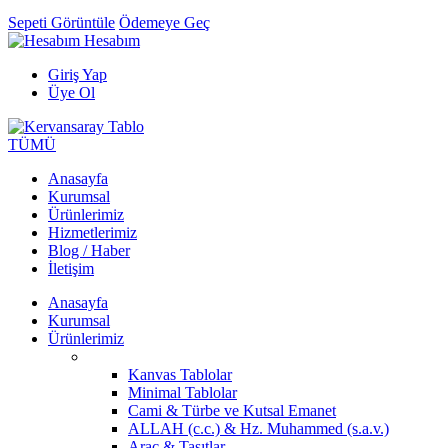
Sepeti Görüntüle
Ödemeye Geç
Hesabım
Giriş Yap
Üye Ol
TÜMÜ
Anasayfa
Kurumsal
Ürünlerimiz
Hizmetlerimiz
Blog / Haber
İletişim
Anasayfa
Kurumsal
Ürünlerimiz
Kanvas Tablolar
Minimal Tablolar
Cami & Türbe ve Kutsal Emanet
ALLAH (c.c.) & Hz. Muhammed (s.a.v.)
Araç & Taşıtlar