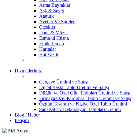
Arma Bayraklar
Aşk & Sevgi
Atatürk
Ayetler Ve Sureler
Çiçekler
Dans & Müzik
Esma-ul Hüsna
Etnik Temalı
Haritalar
Hat Yazılı
Hizmetlerimiz
Çerçeve Üretimi ve Satışı
Dijital Baskı Tablo Üretimi ve Satışı
Düğün ve Özel Gün Tabloları Üretimi ve Satışı
Firmaya Özel Kurumsal Tablo Üretimi ve Satışı
Özgün Tasarım ve Kişiye Özel Tablo Üretimi
Sanatsal Ev Dekorasyon Tabloları Üretimi
Blog / Haber
İletişim