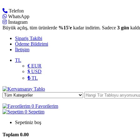
Telefon
WhatsApp
İnstagram
Büyük açılış, tüm ürünlerde
%15'e
kadar indirim. Sadece
3 gün
kaldı
Sipariş Takibi
Ödeme Bildirimi
İletişim
TL
€
EUR
$
USD
₺
TL
0
Favorilerim
0
Sepetim
Sepetiniz boş
Toplam
0.00