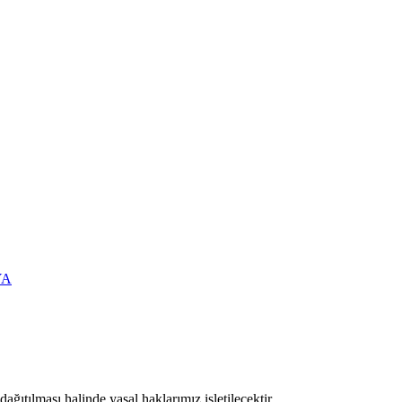
YA
ıtılması halinde yasal haklarımız işletilecektir.