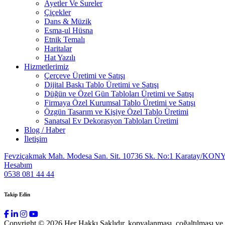
Ayetler Ve Sureler
Çiçekler
Dans & Müzik
Esma-ul Hüsna
Etnik Temalı
Haritalar
Hat Yazılı
Hizmetlerimiz
Çerçeve Üretimi ve Satışı
Dijital Baskı Tablo Üretimi ve Satışı
Düğün ve Özel Gün Tabloları Üretimi ve Satışı
Firmaya Özel Kurumsal Tablo Üretimi ve Satışı
Özgün Tasarım ve Kişiye Özel Tablo Üretimi
Sanatsal Ev Dekorasyon Tabloları Üretimi
Blog / Haber
İletişim
Fevziçakmak Mah. Modesa San. Sit. 10736 Sk. No:1 Karatay/KON
Hesabım
0538 081 44 44
Takip Edin
Copyright © 2026 Her Hakkı Saklıdır. kopyalanması, çoğaltılması ve dağ